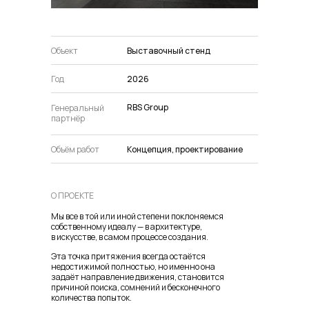
Объект
Выставочный стенд
Год
2026
RBS Group
Генеральный
партнёр
Объём работ
Концепция, проектирование
О ПРОЕКТЕ
Мы все в той или иной степени поклоняемся
собственному идеалу — в архитектуре,
в искусстве, в самом процессе создания.
Эта точка притяжения всегда остаётся
недостижимой полностью, но именно она
задаёт направление движения, становится
причиной поиска, сомнений и бесконечного
количества попыток.