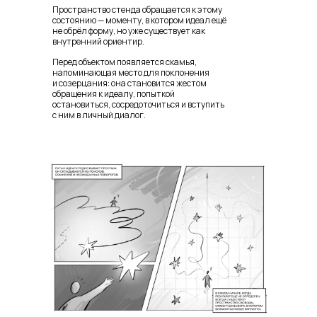
Пространство стенда обращается к этому
состоянию — моменту, в котором идеал ещё
не обрёл форму, но уже существует как
внутренний ориентир.
Перед объектом появляется скамья,
напоминающая место для поклонения
и созерцания: она становится жестом
обращения к идеалу, попыткой
остановиться, сосредоточиться и вступить
с ним в личный диалог.