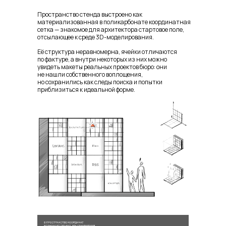
Пространство стенда выстроено как
материализованная в поликарбонате координатная
сетка — знакомое для архитектора стартовое поле,
отсылающее к среде 3D-моделирования.
Её структура неравномерна, ячейки отличаются
по фактуре, а внутри некоторых из них можно
увидеть макеты реальных проектов бюро: они
не нашли собственного воплощения,
но сохранились как следы поиска и попытки
приблизиться к идеальной форме.