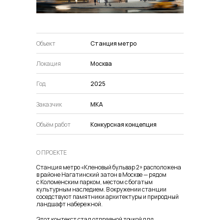
Объект
Станция метро
Локация
Москва
Год
2025
Заказчик
МКА
Объём работ
Конкурсная концепция
О ПРОЕКТЕ
Станция метро «Кленовый бульвар 2» расположена
в районе Нагатинский затон в Москве — рядом
с Коломенским парком, местом с богатым
культурным наследием. В окружении станции
соседствуют памятники архитектуры и природный
ландшафт набережной.
Этот контекст стал отправной точкой для