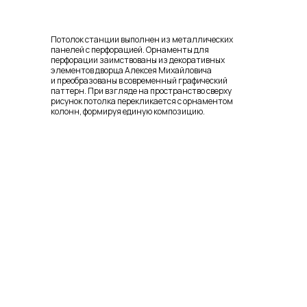
Потолок станции выполнен из металлических
панелей с перфорацией. Орнаменты для
перфорации заимствованы из декоративных
элементов дворца Алексея Михайловича
и преобразованы в современный графический
паттерн. При взгляде на пространство сверху
рисунок потолка перекликается с орнаментом
колонн, формируя единую композицию.