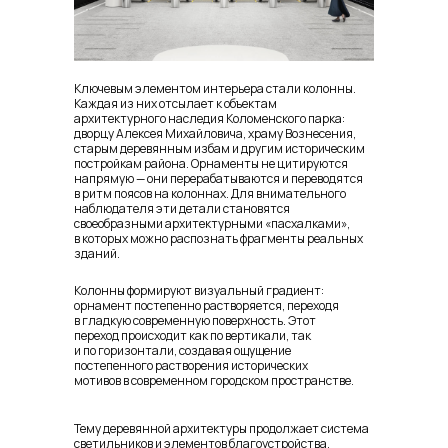
Ключевым элементом интерьера стали колонны.
Каждая из них отсылает к объектам
архитектурного наследия Коломенского парка:
дворцу Алексея Михайловича, храму Вознесения,
старым деревянным избам и другим историческим
постройкам района. Орнаменты не цитируются
напрямую — они перерабатываются и переводятся
в ритм поясов на колоннах. Для внимательного
наблюдателя эти детали становятся
своеобразными архитектурными «пасхалками»,
в которых можно распознать фрагменты реальных
зданий.
Колонны формируют визуальный градиент:
орнамент постепенно растворяется, переходя
в гладкую современную поверхность. Этот
переход происходит как по вертикали, так
и по горизонтали, создавая ощущение
постепенного растворения исторических
мотивов в современном городском пространстве.
Тему деревянной архитектуры продолжает система
светильников и элементов благоустройства.