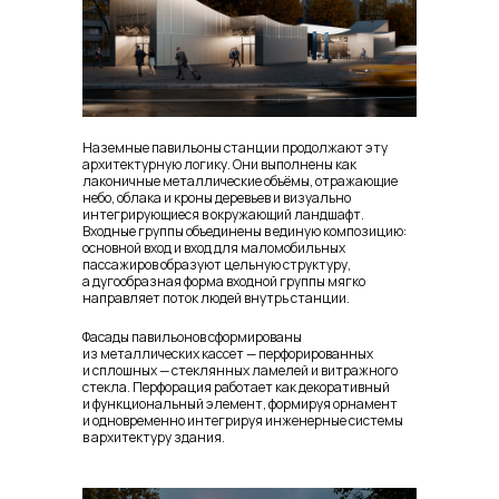
Наземные павильоны станции продолжают эту
архитектурную логику. Они выполнены как
лаконичные металлические объёмы, отражающие
небо, облака и кроны деревьев и визуально
интегрирующиеся в окружающий ландшафт.
Входные группы объединены в единую композицию:
основной вход и вход для маломобильных
пассажиров образуют цельную структуру,
а дугообразная форма входной группы мягко
направляет поток людей внутрь станции.
Фасады павильонов сформированы
из металлических кассет — перфорированных
и сплошных — стеклянных ламелей и витражного
стекла. Перфорация работает как декоративный
и функциональный элемент, формируя орнамент
и одновременно интегрируя инженерные системы
в архитектуру здания.