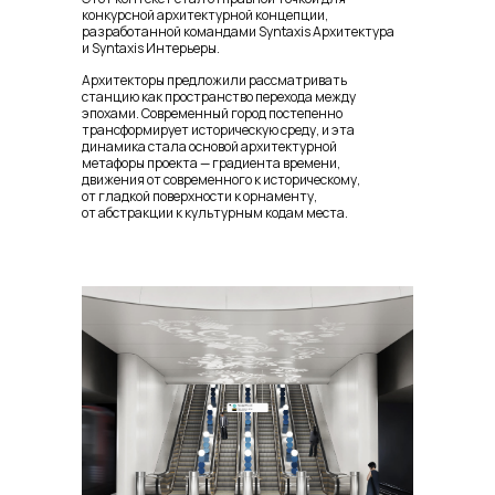
конкурсной архитектурной концепции,
разработанной командами Syntaxis Архитектура
и Syntaxis Интерьеры.
Архитекторы предложили рассматривать
станцию как пространство перехода между
эпохами. Современный город постепенно
трансформирует историческую среду, и эта
динамика стала основой архитектурной
метафоры проекта — градиента времени,
движения от современного к историческому,
от гладкой поверхности к орнаменту,
от абстракции к культурным кодам места.