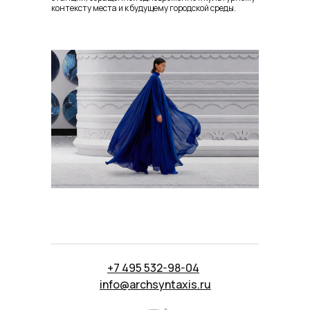
контексту места и к будущему городской среды.
+7 495 532-98-04
info@archsyntaxis.ru