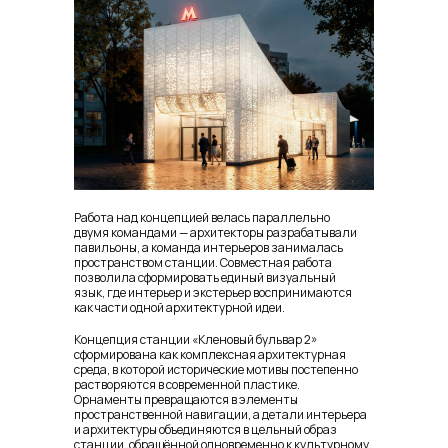
Работа над концепцией велась параллельно
двумя командами — архитекторы разрабатывали
павильоны, а команда интерьеров занималась
пространством станции. Совместная работа
позволила сформировать единый визуальный
язык, где интерьер и экстерьер воспринимаются
как части одной архитектурной идеи.
Концепция станции «Кленовый бульвар 2»
сформирована как комплексная архитектурная
среда, в которой исторические мотивы постепенно
растворяются в современной пластике.
Орнаменты превращаются в элементы
пространственной навигации, а детали интерьера
и архитектуры объединяются в цельный образ
станции, обращённой одновременно к культурному