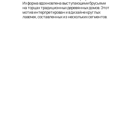
Их форма вдохновлена выступающими брусьями
на торцах традиционных деревянных домов. Этот
мотив интерпретирован и в дизайне круглых
лавочек, составленных из нескольких сегментов.