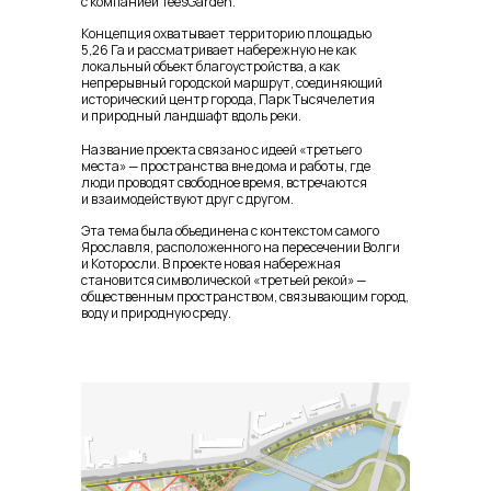
с компанией TeesGarden.
Концепция охватывает территорию площадью
5,26 Га и рассматривает набережную не как
локальный объект благоустройства, а как
непрерывный городской маршрут, соединяющий
исторический центр города, Парк Тысячелетия
и природный ландшафт вдоль реки.
Название проекта связано с идеей «третьего
места» — пространства вне дома и работы, где
люди проводят свободное время, встречаются
и взаимодействуют друг с другом.
Эта тема была объединена с контекстом самого
Ярославля, расположенного на пересечении Волги
и Которосли. В проекте новая набережная
становится символической «третьей рекой» —
общественным пространством, связывающим город,
воду и природную среду.