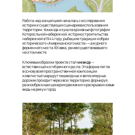
Работа над концепцией началась с исследования
истории и существующих сценариев использования
территории. Команда изучала архивные фотографии
Которосльной набережной, историю строительства
набережной в 1944 году, рыбацкие традиции и образ
исторического «Американского моста» — ажурного
ферменного моста XIX века, ранее существовавшего
на этом месте.
Ключевым образом проекта стал
меандр
—
естественный изгиб речного русла. Эта форма легла
в основу всей пространственной композиции:
извилистый маршрут пешеходных и велосипедных
дорожек проходит через всю территорию, формируя
разнообразные сценарии движения и раскрывая новые
виды на реку и город.