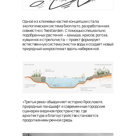
Одной из ключевых частей концепции стала
экологическая система биоплато, разработанная
совместно с TeesGarden. С помощью специально
подобранных растений — камыша, ирисов, рогоза,
кувшинок и стрелолиста — проект формирует
естественную систему очистки воды и создаёт новый
природный микроклимат вдоль набережной.
«Третья река» объединяет историю Ярославля,
природный ландшафт и современные городские
сценарии в единое пространство, где
архитектура и благоустройство становятся
продолжением речной среды.