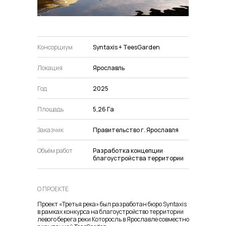
Консорциум
Syntaxis + TeesGarden
Локация
Ярославль
Год
2025
Площадь
5,26 Га
Заказчик
Правительство г. Ярославля
Объём работ
Разработка концепции
благоустройства территории
О ПРОЕКТЕ
Проект «Третья река» был разработан бюро Syntaxis
в рамках конкурса на благоустройство территории
левого берега реки Которосль в Ярославле совместно